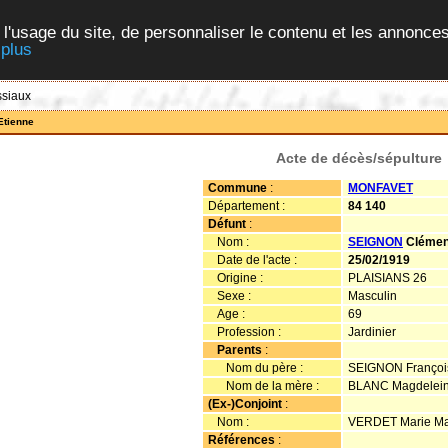
 l'usage du site, de personnaliser le contenu et les annonces
 plus
ssiaux
Etienne
Acte de décès/sépulture
Commune
:
MONFAVET
Département :
84 140
Défunt
:
Nom :
SEIGNON
Clémen
Date de l'acte :
25/02/1919
Origine :
PLAISIANS 26
Sexe :
Masculin
Age :
69
Profession :
Jardinier
Parents
:
Nom du père :
SEIGNON François
Nom de la mère :
BLANC Magdelein
(Ex-)Conjoint
:
Nom :
VERDET Marie Ma
Références
: