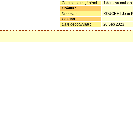
Commentaire général :
† dans sa maison 
Crédits
:
Déposant
:
ROUCHET Jean Pi
Gestion
:
Date dépot initial
:
26 Sep 2023