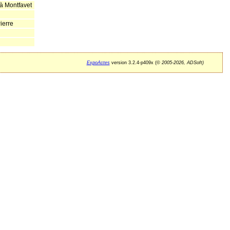
à Montfavet
erre
ExpoActes
version 3.2.4-p409x (©
2005-2026, ADSoft)