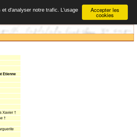
Accepter les
 et d'analyser notre trafic. L'usage
cookies
t Etienne
 Xavier †
e †
rguerite