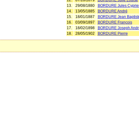
12.
07/10/1879
BORDURE Julie Louise
13.
29/08/1880
BORDURE Jules Cyprien
14.
13/05/1885
BORDURE André
15.
18/01/1887
BORDURE Jean Baptist
16.
03/09/1897
BORDURE François
17.
18/02/1898
BORDURE Joseph Andr
18.
28/05/1902
BORDURE Pierre