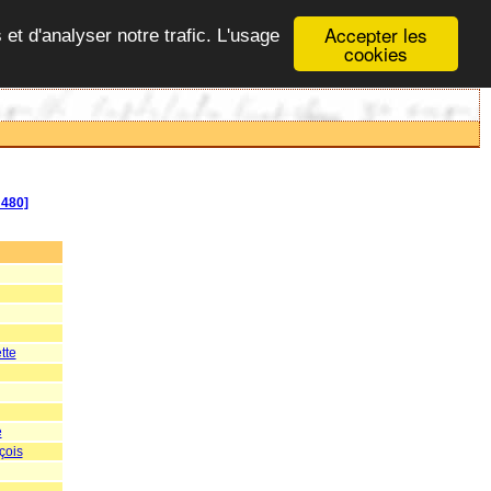
Accepter les
 et d'analyser notre trafic. L'usage
cookies
480]
tte
e
çois