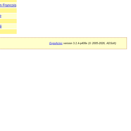
 François
e
é
ExpoActes
version 3.2.4-p409x (©
2005-2026, ADSoft)