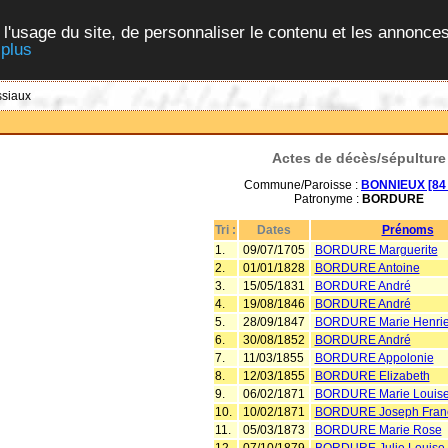
 l'usage du site, de personnaliser le contenu et les annonces
 plus
ssiaux
Actes de décès/sépulture
Commune/Paroisse :
BONNIEUX [84 
Patronyme :
BORDURE
Tri :
Dates
Prénoms
1.
09/07/1705
BORDURE Marguerite
2.
01/01/1828
BORDURE Antoine
3.
15/05/1831
BORDURE André
4.
19/08/1846
BORDURE André
5.
28/09/1847
BORDURE Marie Henrie
6.
30/08/1852
BORDURE André
7.
11/03/1855
BORDURE Appolonie
8.
12/03/1855
BORDURE Elizabeth
9.
06/02/1871
BORDURE Marie Louis
10.
10/02/1871
BORDURE Joseph Fran
11.
05/03/1873
BORDURE Marie Rose