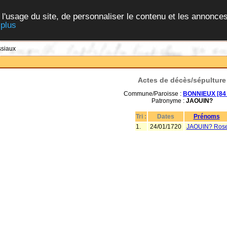
 l'usage du site, de personnaliser le contenu et les annonces
 plus
ssiaux
Actes de décès/sépulture
Commune/Paroisse :
BONNIEUX [84 
Patronyme :
JAOUIN?
Tri :
Dates
Prénoms
1.
24/01/1720
JAOUIN? Ros