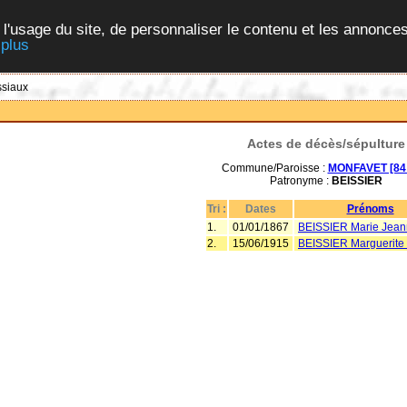
 l'usage du site, de personnaliser le contenu et les annonces
 plus
ssiaux
Actes de décès/sépulture
Commune/Paroisse :
MONFAVET [84 
Patronyme :
BEISSIER
Tri :
Dates
Prénoms
1.
01/01/1867
BEISSIER Marie Jea
2.
15/06/1915
BEISSIER Marguerite 