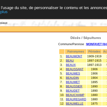
 l'usage du site, de personnaliser le contenu et les annonces
 plus
ssiaux
Décès / Sépultures
Commune/Paroisse :
MONFAVET [84 
Patronymes
Périodes
Ac
1.
BEAUMONT
1909-1919
2.
BEAU
1897-1915
3.
BEAUX
1897-1913
4.
BEAUSSANT
1906
5.
BEAUMES
1906
6.
BEAUDIN
1904
7.
BEAUMET
1895
8.
BEAUSSIER
1890
9.
BEAUDET
1890
10.
BEAUCHAMP
1880
11.
BEAUREGARD
1880
12.
BEAUMELLE
1875