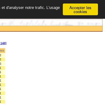
Accepter les
 et d'analyser notre trafic. L'usage
cookies
140]
tes
2
2
5
1
1
1
1
1
1
1
1
1